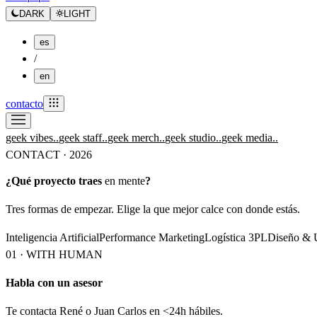
DARK
LIGHT
es
/
en
contacto
geek vibes.
.
geek staff.
.
geek merch.
.
geek studio.
.
geek media.
.
CONTACT · 2026
¿Qué proyecto traes
en mente
?
Tres formas de empezar. Elige la que mejor calce con donde estás.
Inteligencia Artificial
Performance Marketing
Logística 3PL
Diseño &
01 · WITH HUMAN
Habla con un asesor
Te contacta René o Juan Carlos en <24h hábiles.