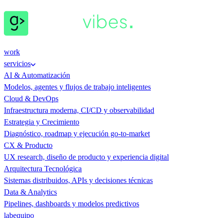
work
servicios
AI & Automatización
Modelos, agentes y flujos de trabajo inteligentes
Cloud & DevOps
Infraestructura moderna, CI/CD y observabilidad
Estrategia y Crecimiento
Diagnóstico, roadmap y ejecución go-to-market
CX & Producto
UX research, diseño de producto y experiencia digital
Arquitectura Tecnológica
Sistemas distribuidos, APIs y decisiones técnicas
Data & Analytics
Pipelines, dashboards y modelos predictivos
lab
equipo