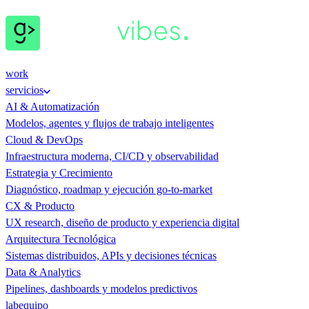
work
servicios
AI & Automatización
Modelos, agentes y flujos de trabajo inteligentes
Cloud & DevOps
Infraestructura moderna, CI/CD y observabilidad
Estrategia y Crecimiento
Diagnóstico, roadmap y ejecución go-to-market
CX & Producto
UX research, diseño de producto y experiencia digital
Arquitectura Tecnológica
Sistemas distribuidos, APIs y decisiones técnicas
Data & Analytics
Pipelines, dashboards y modelos predictivos
lab
equipo