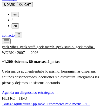
DARK
LIGHT
es
/
en
contacto
geek vibes.
.
geek staff.
.
geek merch.
.
geek studio.
.
geek media.
.
WORK · 2007 — 2026
+1,200 sistemas. 80 marcas. 2 paises
Cada marca aquí enfrentaba lo mismo: herramientas dispersas,
equipos desconectados, decisiones sin estructura. Integramos las
piezas y dejamos un sistema operando.
Agenda un diagnóstico estratégico →
FILTRO · TIPO
Todas
Arquitectura
App móvil
Ecommerce
Paid media
3PL ·