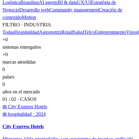
Logística
Branding
AI agents
BI & data
UX/UI
Estratégia de
Negocio
Desarrollo web
Community management
Creación de
contenido
Motion
FILTRO · INDUSTRIA
Todas
Hospitalidad
Automotriz
Retail
Salud
Telco
Entretenimiento
Vinos
+
0
sistemas entregados
+
0
marcas atendidas
0
países
0
años en el mercado
01 / 02 ·
CASOS
◍ City Express Hotels
◍
hospitalidad
· 2024
City Express Hotels
Migramos 150+ propiedades a un ecosistema de reservas unificado.