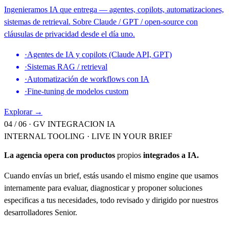
Ingenieramos IA que entrega — agentes, copilots, automatizaciones,
sistemas de retrieval. Sobre Claude / GPT / open-source con
cláusulas de privacidad desde el día uno.
·
Agentes de IA y copilots (Claude API, GPT)
·
Sistemas RAG / retrieval
·
Automatización de workflows con IA
·
Fine-tuning de modelos custom
Explorar →
04 / 06 ·
GV INTEGRACION IA
INTERNAL TOOLING · LIVE IN YOUR BRIEF
La agencia opera con productos
propios
integrados a IA.
Cuando envías un brief, estás usando el mismo engine que usamos
internamente para evaluar, diagnosticar y proponer soluciones
especificas a tus necesidades, todo revisado y dirigido por nuestros
desarrolladores Senior.