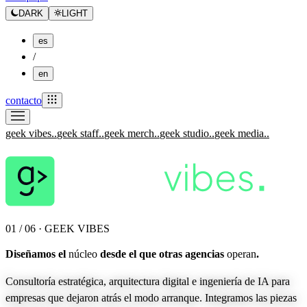
DARK
LIGHT
es
/
en
contacto
geek vibes.
.
geek staff.
.
geek merch.
.
geek studio.
.
geek media.
.
01 / 06 · GEEK VIBES
Diseñamos el
núcleo
desde el que otras agencias
operan
.
Consultoría estratégica, arquitectura digital e ingeniería de IA para
empresas que dejaron atrás el modo arranque. Integramos las piezas