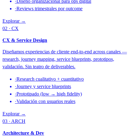
·
Diseño organizacional para ops digital
·
Reviews trimestrales por outcome
Explorar →
02 · CX
CX & Service Design
Diseñamos experiencias de cliente end-to-end across canales —
research, journey mapping, service blueprints, prototipos,
validación. Sin teatro de deliverables.
·
Research cualitativo + cuantitativo
·
Journey y service blueprints
·
Prototipado (low → high fidelity)
·
Validación con usuarios reales
Explorar →
03 · ARCH
Architecture & Dev