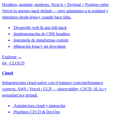
Headless, modular, moderno. Next.js + Payload + Postgres sobre
Vercel es nuestro stack default — pero adaptamos a tu realidad y
migramos desde legacy cuando hace falta.
·
Desarrollo web & app full-stack
·
Implementación de CMS headless
·
Ingeniería de plataformas custom
·
Migración legacy sin downtime
Explorar →
04 · CLOUD
Cloud
Infraestructura cloud-native con el balance costo/performance
correcto. AWS / Vercel / GCP — observability, CI/CD, SLAs y
seguridad por default.
·
Arquitectura cloud y migración
·
Pipelines CI/CD & DevOps