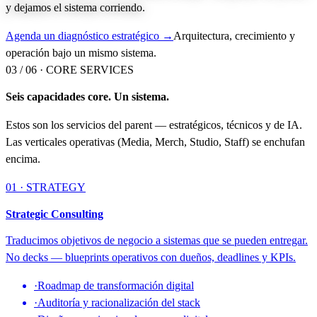
y dejamos el sistema corriendo.
Agenda un diagnóstico estratégico →
Arquitectura, crecimiento y
operación bajo un mismo sistema.
03 / 06 ·
CORE SERVICES
Seis capacidades core. Un sistema.
Estos son los servicios del parent — estratégicos, técnicos y de IA.
Las verticales operativas (Media, Merch, Studio, Staff) se enchufan
encima.
01 · STRATEGY
Strategic Consulting
Traducimos objetivos de negocio a sistemas que se pueden entregar.
No decks — blueprints operativos con dueños, deadlines y KPIs.
·
Roadmap de transformación digital
·
Auditoría y racionalización del stack