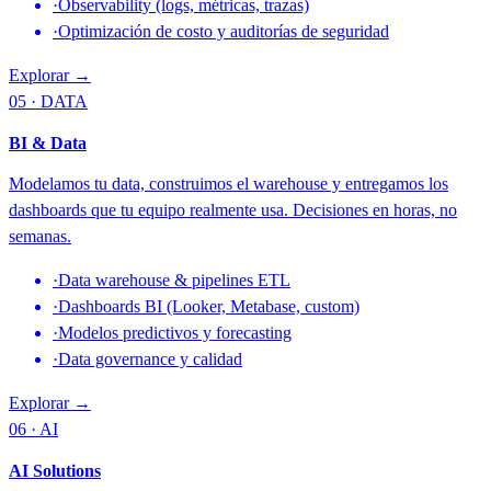
·
Observability (logs, métricas, trazas)
·
Optimización de costo y auditorías de seguridad
Explorar →
05 · DATA
BI & Data
Modelamos tu data, construimos el warehouse y entregamos los
dashboards que tu equipo realmente usa. Decisiones en horas, no
semanas.
·
Data warehouse & pipelines ETL
·
Dashboards BI (Looker, Metabase, custom)
·
Modelos predictivos y forecasting
·
Data governance y calidad
Explorar →
06 · AI
AI Solutions