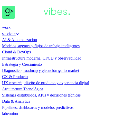
work
servicios
AI & Automatización
Modelos, agentes y flujos de trabajo inteligentes
Cloud & DevOps
Infraestructura moderna, CI/CD y observabilidad
Estrategia y Crecimiento
Diagnóstico, roadmap y ejecución go-to-market
CX & Producto
UX research, diseño de producto y experiencia digital
Arquitectura Tecnológica
Sistemas distribuidos, APIs y decisiones técnicas
Data & Analytics
Pipelines, dashboards y modelos predictivos
lab
equipo