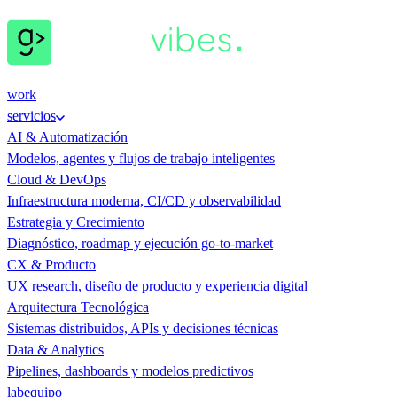
work
servicios
AI & Automatización
Modelos, agentes y flujos de trabajo inteligentes
Cloud & DevOps
Infraestructura moderna, CI/CD y observabilidad
Estrategia y Crecimiento
Diagnóstico, roadmap y ejecución go-to-market
CX & Producto
UX research, diseño de producto y experiencia digital
Arquitectura Tecnológica
Sistemas distribuidos, APIs y decisiones técnicas
Data & Analytics
Pipelines, dashboards y modelos predictivos
lab
equipo