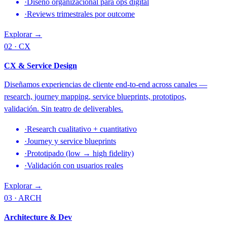
·
Diseño organizacional para ops digital
·
Reviews trimestrales por outcome
Explorar →
02 · CX
CX & Service Design
Diseñamos experiencias de cliente end-to-end across canales —
research, journey mapping, service blueprints, prototipos,
validación. Sin teatro de deliverables.
·
Research cualitativo + cuantitativo
·
Journey y service blueprints
·
Prototipado (low → high fidelity)
·
Validación con usuarios reales
Explorar →
03 · ARCH
Architecture & Dev