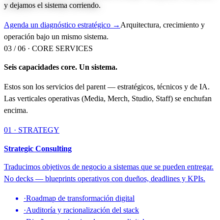
y dejamos el sistema corriendo.
Agenda un diagnóstico estratégico →
Arquitectura, crecimiento y
operación bajo un mismo sistema.
03 / 06 ·
CORE SERVICES
Seis capacidades core. Un sistema.
Estos son los servicios del parent — estratégicos, técnicos y de IA.
Las verticales operativas (Media, Merch, Studio, Staff) se enchufan
encima.
01 · STRATEGY
Strategic Consulting
Traducimos objetivos de negocio a sistemas que se pueden entregar.
No decks — blueprints operativos con dueños, deadlines y KPIs.
·
Roadmap de transformación digital
·
Auditoría y racionalización del stack