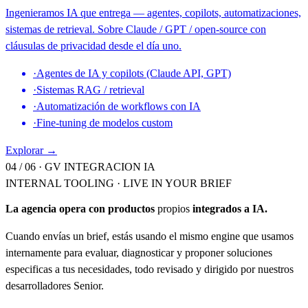
Ingenieramos IA que entrega — agentes, copilots, automatizaciones,
sistemas de retrieval. Sobre Claude / GPT / open-source con
cláusulas de privacidad desde el día uno.
·
Agentes de IA y copilots (Claude API, GPT)
·
Sistemas RAG / retrieval
·
Automatización de workflows con IA
·
Fine-tuning de modelos custom
Explorar →
04 / 06 ·
GV INTEGRACION IA
INTERNAL TOOLING · LIVE IN YOUR BRIEF
La agencia opera con productos
propios
integrados a IA.
Cuando envías un brief, estás usando el mismo engine que usamos
internamente para evaluar, diagnosticar y proponer soluciones
especificas a tus necesidades, todo revisado y dirigido por nuestros
desarrolladores Senior.