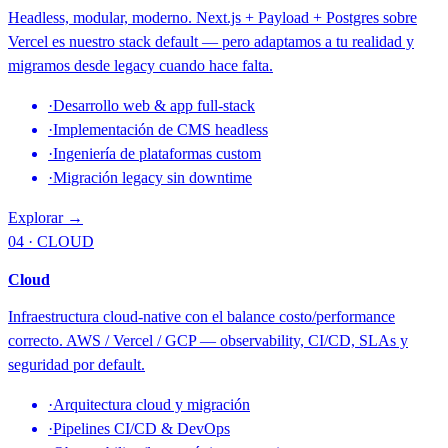
Headless, modular, moderno. Next.js + Payload + Postgres sobre
Vercel es nuestro stack default — pero adaptamos a tu realidad y
migramos desde legacy cuando hace falta.
·
Desarrollo web & app full-stack
·
Implementación de CMS headless
·
Ingeniería de plataformas custom
·
Migración legacy sin downtime
Explorar →
04 · CLOUD
Cloud
Infraestructura cloud-native con el balance costo/performance
correcto. AWS / Vercel / GCP — observability, CI/CD, SLAs y
seguridad por default.
·
Arquitectura cloud y migración
·
Pipelines CI/CD & DevOps