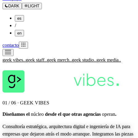
DARK
LIGHT
es
/
en
contacto
geek vibes.
.
geek staff.
.
geek merch.
.
geek studio.
.
geek media.
.
01 / 06 · GEEK VIBES
Diseñamos el
núcleo
desde el que otras agencias
operan
.
Consultoría estratégica, arquitectura digital e ingeniería de IA para
empresas que dejaron atrás el modo arranque. Integramos las piezas