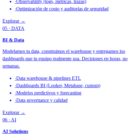
·
Observability (logs, métricas, trazas)
·
Optimización de costo y auditorías de seguridad
Explorar →
05 · DATA
BI & Data
Modelamos tu data, construimos el warehouse y entregamos los
dashboards que tu equipo realmente usa. Decisiones en horas, no
semanas.
·
Data warehouse & pipelines ETL
·
Dashboards BI (Looker, Metabase, custom)
·
Modelos predictivos y forecasting
·
Data governance y calidad
Explorar →
06 · AI
AI Solutions