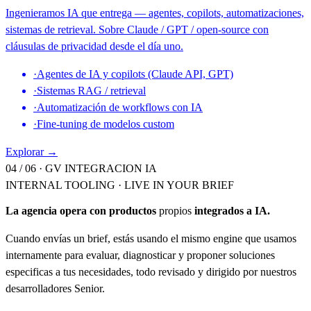
Ingenieramos IA que entrega — agentes, copilots, automatizaciones,
sistemas de retrieval. Sobre Claude / GPT / open-source con
cláusulas de privacidad desde el día uno.
·
Agentes de IA y copilots (Claude API, GPT)
·
Sistemas RAG / retrieval
·
Automatización de workflows con IA
·
Fine-tuning de modelos custom
Explorar →
04 / 06 ·
GV INTEGRACION IA
INTERNAL TOOLING · LIVE IN YOUR BRIEF
La agencia opera con productos
propios
integrados a IA.
Cuando envías un brief, estás usando el mismo engine que usamos
internamente para evaluar, diagnosticar y proponer soluciones
especificas a tus necesidades, todo revisado y dirigido por nuestros
desarrolladores Senior.