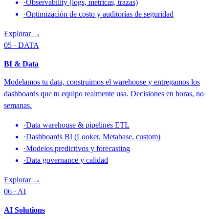
·
Observability (logs, métricas, trazas)
·
Optimización de costo y auditorías de seguridad
Explorar →
05 · DATA
BI & Data
Modelamos tu data, construimos el warehouse y entregamos los
dashboards que tu equipo realmente usa. Decisiones en horas, no
semanas.
·
Data warehouse & pipelines ETL
·
Dashboards BI (Looker, Metabase, custom)
·
Modelos predictivos y forecasting
·
Data governance y calidad
Explorar →
06 · AI
AI Solutions