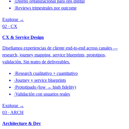
·
Diseño organizacional para ops digital
·
Reviews trimestrales por outcome
Explorar →
02 · CX
CX & Service Design
Diseñamos experiencias de cliente end-to-end across canales —
research, journey mapping, service blueprints, prototipos,
validación. Sin teatro de deliverables.
·
Research cualitativo + cuantitativo
·
Journey y service blueprints
·
Prototipado (low → high fidelity)
·
Validación con usuarios reales
Explorar →
03 · ARCH
Architecture & Dev