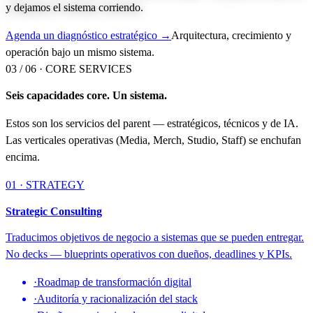
y dejamos el sistema corriendo.
Agenda un diagnóstico estratégico →
Arquitectura, crecimiento y
operación bajo un mismo sistema.
03 / 06 ·
CORE SERVICES
Seis capacidades core. Un sistema.
Estos son los servicios del parent — estratégicos, técnicos y de IA.
Las verticales operativas (Media, Merch, Studio, Staff) se enchufan
encima.
01 · STRATEGY
Strategic Consulting
Traducimos objetivos de negocio a sistemas que se pueden entregar.
No decks — blueprints operativos con dueños, deadlines y KPIs.
·
Roadmap de transformación digital
·
Auditoría y racionalización del stack