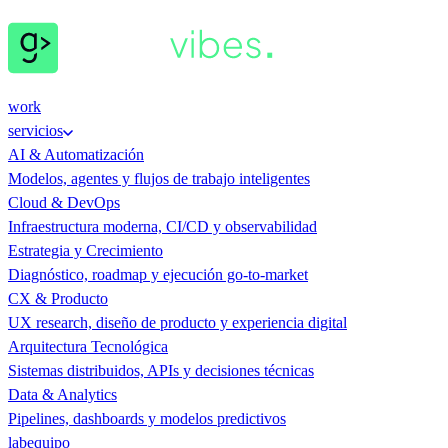
work
servicios
AI & Automatización
Modelos, agentes y flujos de trabajo inteligentes
Cloud & DevOps
Infraestructura moderna, CI/CD y observabilidad
Estrategia y Crecimiento
Diagnóstico, roadmap y ejecución go-to-market
CX & Producto
UX research, diseño de producto y experiencia digital
Arquitectura Tecnológica
Sistemas distribuidos, APIs y decisiones técnicas
Data & Analytics
Pipelines, dashboards y modelos predictivos
lab
equipo