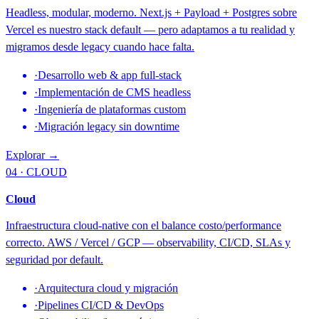
Headless, modular, moderno. Next.js + Payload + Postgres sobre
Vercel es nuestro stack default — pero adaptamos a tu realidad y
migramos desde legacy cuando hace falta.
·
Desarrollo web & app full-stack
·
Implementación de CMS headless
·
Ingeniería de plataformas custom
·
Migración legacy sin downtime
Explorar →
04 · CLOUD
Cloud
Infraestructura cloud-native con el balance costo/performance
correcto. AWS / Vercel / GCP — observability, CI/CD, SLAs y
seguridad por default.
·
Arquitectura cloud y migración
·
Pipelines CI/CD & DevOps