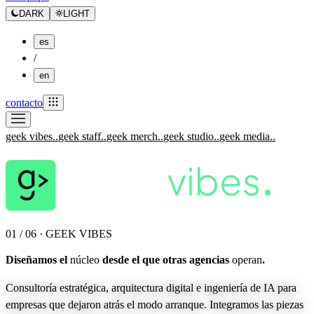
DARK
LIGHT
es
/
en
contacto
geek vibes.
.
geek staff.
.
geek merch.
.
geek studio.
.
geek media.
.
01 / 06 · GEEK VIBES
Diseñamos el
núcleo
desde el que otras agencias
operan
.
Consultoría estratégica, arquitectura digital e ingeniería de IA para
empresas que dejaron atrás el modo arranque. Integramos las piezas