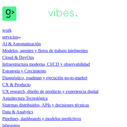
work
servicios
AI & Automatización
Modelos, agentes y flujos de trabajo inteligentes
Cloud & DevOps
Infraestructura moderna, CI/CD y observabilidad
Estrategia y Crecimiento
Diagnóstico, roadmap y ejecución go-to-market
CX & Producto
UX research, diseño de producto y experiencia digital
Arquitectura Tecnológica
Sistemas distribuidos, APIs y decisiones técnicas
Data & Analytics
Pipelines, dashboards y modelos predictivos
lab
equipo