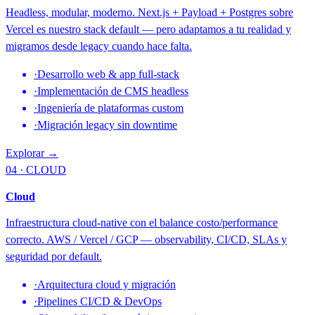
Headless, modular, moderno. Next.js + Payload + Postgres sobre
Vercel es nuestro stack default — pero adaptamos a tu realidad y
migramos desde legacy cuando hace falta.
·
Desarrollo web & app full-stack
·
Implementación de CMS headless
·
Ingeniería de plataformas custom
·
Migración legacy sin downtime
Explorar →
04 · CLOUD
Cloud
Infraestructura cloud-native con el balance costo/performance
correcto. AWS / Vercel / GCP — observability, CI/CD, SLAs y
seguridad por default.
·
Arquitectura cloud y migración
·
Pipelines CI/CD & DevOps