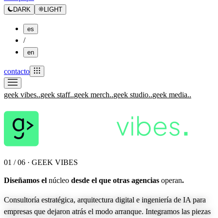
DARK
LIGHT
es
/
en
contacto
geek vibes.
.
geek staff.
.
geek merch.
.
geek studio.
.
geek media.
.
01 / 06 · GEEK VIBES
Diseñamos el
núcleo
desde el que otras agencias
operan
.
Consultoría estratégica, arquitectura digital e ingeniería de IA para
empresas que dejaron atrás el modo arranque. Integramos las piezas