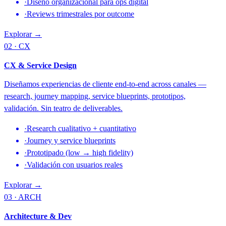
·
Diseño organizacional para ops digital
·
Reviews trimestrales por outcome
Explorar →
02 · CX
CX & Service Design
Diseñamos experiencias de cliente end-to-end across canales —
research, journey mapping, service blueprints, prototipos,
validación. Sin teatro de deliverables.
·
Research cualitativo + cuantitativo
·
Journey y service blueprints
·
Prototipado (low → high fidelity)
·
Validación con usuarios reales
Explorar →
03 · ARCH
Architecture & Dev