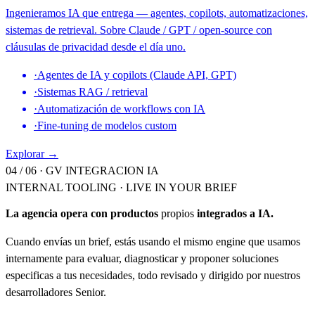
Ingenieramos IA que entrega — agentes, copilots, automatizaciones,
sistemas de retrieval. Sobre Claude / GPT / open-source con
cláusulas de privacidad desde el día uno.
·
Agentes de IA y copilots (Claude API, GPT)
·
Sistemas RAG / retrieval
·
Automatización de workflows con IA
·
Fine-tuning de modelos custom
Explorar →
04 / 06 ·
GV INTEGRACION IA
INTERNAL TOOLING · LIVE IN YOUR BRIEF
La agencia opera con productos
propios
integrados a IA.
Cuando envías un brief, estás usando el mismo engine que usamos
internamente para evaluar, diagnosticar y proponer soluciones
especificas a tus necesidades, todo revisado y dirigido por nuestros
desarrolladores Senior.