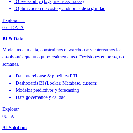
·
Observability (logs, métricas, trazas)
·
Optimización de costo y auditorías de seguridad
Explorar →
05 · DATA
BI & Data
Modelamos tu data, construimos el warehouse y entregamos los
dashboards que tu equipo realmente usa. Decisiones en horas, no
semanas.
·
Data warehouse & pipelines ETL
·
Dashboards BI (Looker, Metabase, custom)
·
Modelos predictivos y forecasting
·
Data governance y calidad
Explorar →
06 · AI
AI Solutions