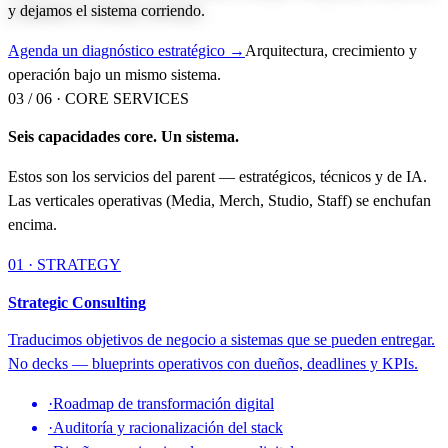
y dejamos el sistema corriendo.
Agenda un diagnóstico estratégico →
Arquitectura, crecimiento y
operación bajo un mismo sistema.
03 / 06 ·
CORE SERVICES
Seis capacidades core. Un sistema.
Estos son los servicios del parent — estratégicos, técnicos y de IA.
Las verticales operativas (Media, Merch, Studio, Staff) se enchufan
encima.
01 · STRATEGY
Strategic Consulting
Traducimos objetivos de negocio a sistemas que se pueden entregar.
No decks — blueprints operativos con dueños, deadlines y KPIs.
·
Roadmap de transformación digital
·
Auditoría y racionalización del stack