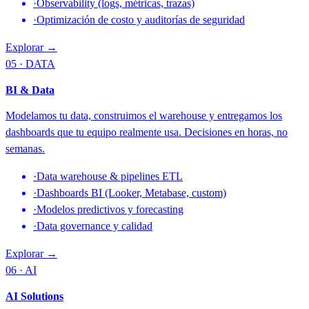
·
Observability (logs, métricas, trazas)
·
Optimización de costo y auditorías de seguridad
Explorar →
05 · DATA
BI & Data
Modelamos tu data, construimos el warehouse y entregamos los
dashboards que tu equipo realmente usa. Decisiones en horas, no
semanas.
·
Data warehouse & pipelines ETL
·
Dashboards BI (Looker, Metabase, custom)
·
Modelos predictivos y forecasting
·
Data governance y calidad
Explorar →
06 · AI
AI Solutions