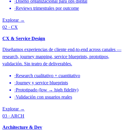
·
Diseño organizacional para ops digital
·
Reviews trimestrales por outcome
Explorar →
02 · CX
CX & Service Design
Diseñamos experiencias de cliente end-to-end across canales —
research, journey mapping, service blueprints, prototipos,
validación. Sin teatro de deliverables.
·
Research cualitativo + cuantitativo
·
Journey y service blueprints
·
Prototipado (low → high fidelity)
·
Validación con usuarios reales
Explorar →
03 · ARCH
Architecture & Dev