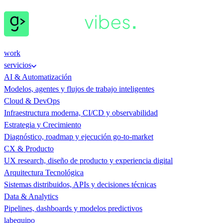
work
servicios
AI & Automatización
Modelos, agentes y flujos de trabajo inteligentes
Cloud & DevOps
Infraestructura moderna, CI/CD y observabilidad
Estrategia y Crecimiento
Diagnóstico, roadmap y ejecución go-to-market
CX & Producto
UX research, diseño de producto y experiencia digital
Arquitectura Tecnológica
Sistemas distribuidos, APIs y decisiones técnicas
Data & Analytics
Pipelines, dashboards y modelos predictivos
lab
equipo