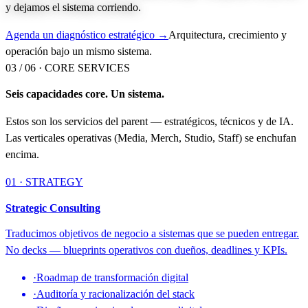
y dejamos el sistema corriendo.
Agenda un diagnóstico estratégico →
Arquitectura, crecimiento y
operación bajo un mismo sistema.
03 / 06 ·
CORE SERVICES
Seis capacidades core. Un sistema.
Estos son los servicios del parent — estratégicos, técnicos y de IA.
Las verticales operativas (Media, Merch, Studio, Staff) se enchufan
encima.
01 · STRATEGY
Strategic Consulting
Traducimos objetivos de negocio a sistemas que se pueden entregar.
No decks — blueprints operativos con dueños, deadlines y KPIs.
·
Roadmap de transformación digital
·
Auditoría y racionalización del stack