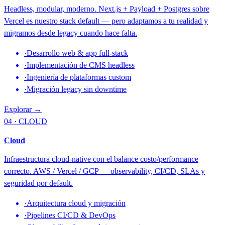
Headless, modular, moderno. Next.js + Payload + Postgres sobre
Vercel es nuestro stack default — pero adaptamos a tu realidad y
migramos desde legacy cuando hace falta.
·
Desarrollo web & app full-stack
·
Implementación de CMS headless
·
Ingeniería de plataformas custom
·
Migración legacy sin downtime
Explorar →
04 · CLOUD
Cloud
Infraestructura cloud-native con el balance costo/performance
correcto. AWS / Vercel / GCP — observability, CI/CD, SLAs y
seguridad por default.
·
Arquitectura cloud y migración
·
Pipelines CI/CD & DevOps