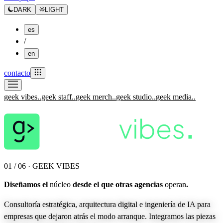
DARK
LIGHT
es
/
en
contacto
geek vibes.
.
geek staff.
.
geek merch.
.
geek studio.
.
geek media.
.
01 / 06 · GEEK VIBES
Diseñamos el
núcleo
desde el que otras agencias
operan
.
Consultoría estratégica, arquitectura digital e ingeniería de IA para
empresas que dejaron atrás el modo arranque. Integramos las piezas