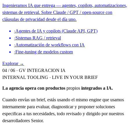
Ingenieramos IA que entrega — agentes, copilots, automatizaciones,
sistemas de retrieval. Sobre Claude / GPT / open-source con
cláusulas de privacidad desde el día uno.
·
Agentes de IA y copilots (Claude API, GPT)
·
Sistemas RAG / retrieval
·
Automatización de workflows con IA
·
Fine-tuning de modelos custom
Explorar →
04 / 06 ·
GV INTEGRACION IA
INTERNAL TOOLING · LIVE IN YOUR BRIEF
La agencia opera con productos
propios
integrados a IA.
Cuando envías un brief, estás usando el mismo engine que usamos
internamente para evaluar, diagnosticar y proponer soluciones
especificas a tus necesidades, todo revisado y dirigido por nuestros
desarrolladores Senior.